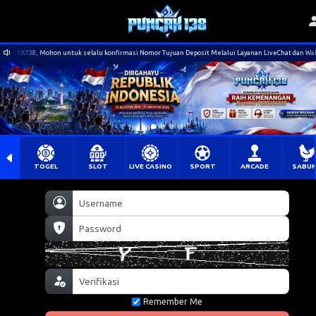
NCAK138, Mohon untuk selalu konfirmasi Nomor Tujuan Deposit Melalui Layanan LiveChat dan Wahtsap
TOGEL
SLOT
LIVE CASINO
SPORT
ARCADE
SABU
Remember Me