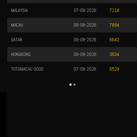
MALAYSIA
07-08-2026
7218
MACAU
06-08-2026
7894
QATAR
06-08-2026
6642
HONGKONG
06-08-2026
3634
TOTOMACAU 0000
07-08-2026
6529