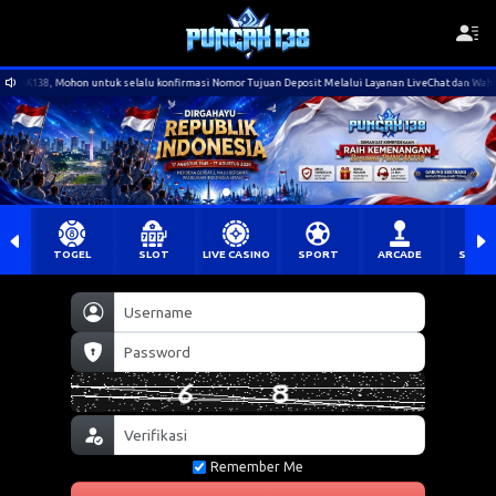
CAK138, Mohon untuk selalu konfirmasi Nomor Tujuan Deposit Melalui Layanan LiveChat dan Wahtsapp
TOGEL
SLOT
LIVE CASINO
SPORT
ARCADE
SABU
Remember Me