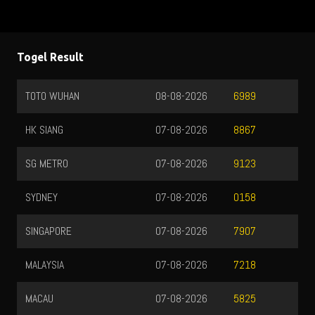
Togel Result
TOTO WUHAN
08-08-2026
6989
HK SIANG
07-08-2026
8867
SG METRO
07-08-2026
9123
SYDNEY
07-08-2026
0158
SINGAPORE
07-08-2026
7907
MALAYSIA
07-08-2026
7218
MACAU
07-08-2026
5825